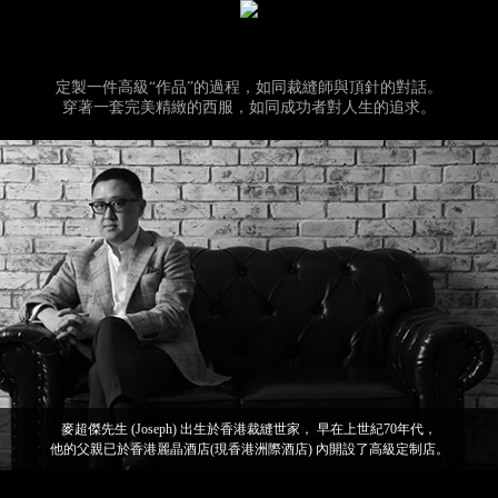
定製一件高級“作品”的過程，如同裁縫師與頂針的對話。
穿著一套完美精緻的西服，如同成功者對人生的追求。
麥超傑先生 (Joseph) 出生於香港裁縫世家， 早在上世紀70年代，
他的父親已於香港麗晶酒店(現香港洲際酒店) 內開設了高級定制店。