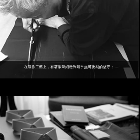
在製作工藝上，有著嚴苛細緻到幾乎無可挑剔的堅守；